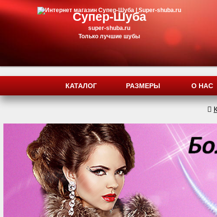
Супер-Шуба
super-shuba.ru
Только лучшие шубы
КАТАЛОГ
РАЗМЕРЫ
О НАС