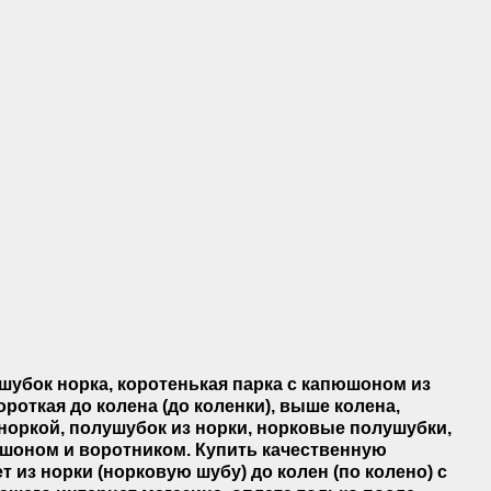
ушубок норка, коротенькая парка с капюшоном из
ороткая до колена (до коленки), выше колена,
с норкой, полушубок из норки, норковые полушубки,
юшоном и воротником
.
Купить
качественную
 из норки (норковую шубу) до колен (по колено) с