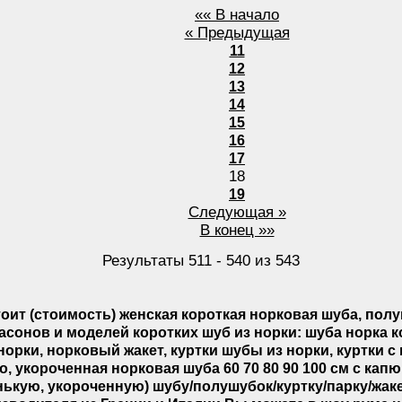
«« В начало
« Предыдущая
11
12
13
14
15
16
17
18
19
Следующая »
В конец »»
Результаты 511 - 540 из 543
оит (стоимость) женская короткая норковая шуба, пол
сонов и моделей коротких шуб из норки
: шуба норка к
 норки, норковый жакет, куртки шубы из норки, куртки 
о, укороченная норковая шуба 60 70 80 90 100 см
с кап
ькую, укороченную) шубу/полушубок/куртку/парку/жакет