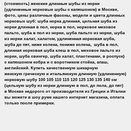
(стоимость) женские длинные шубы из норки
(удлиненные норковые шубы с капюшоном) в Москве,
фото, цены различные фасоны, модели и цвета длинных
норковых шуб: шуба норка длинная, цельная
шуба из
норки длинная в пол, норка в пол, норковое меховое
пальто, шуба в пол из норки, шуба пальто из норки, шуба
из норки халат, халатом, удлиненная норковая шуба,
шуба до пят, ниже колена, пониже колена, шуба в пол,
длинная норковая шуба клеш в пол, меховое пальто из
норки, шуба свингер, шуба халат, пластинами, в роспуск)
с капюшоном кобра и с воротником стойка, апаш,
английский
.
Купить
качественную шикарную
женскую
греческую и итальянскую
длинную (удлиненную)
норковую шубу 100 105 110 115 120 125 130 135 140 см
(цельную шубу из норки длинную в пол, до пола, до пят)
в Москве недорого
от производителя из Греции и Италии
вы можете в шоу руме
нашего
интернет магазина, оплата
только после примерки.