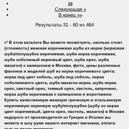
10
Следующая »
В конец »»
Результаты 31 - 60 из 464
✅
В этом каталоге
Вы можете посмотреть, сколько стоит
(стоимость) женская коричневая шуба из норки
(норковая
шуба/полушубок коричневая, шуба норка коричневая,
шуба соболиный норковый цвет, шуба орех, шуба
махагон) с капюшоном в Москве
,
фото, цены различных
фасонов и моделей шуб из норки коричневого цвета:
норка под цвет соболь, шуба под соболь, норка
соболинового цвета, шуба махагон норка, шуба норка
орех, светлый орех, темный орех, пастель
, капуччино,
норка шуба коричневая
с капюшоном и воротником
.
Купить
качественную женскую
греческую и итальянскую
коричневую норковую шубу/полушубок
(шубу из норки
цвет коричневый, цвета орех, пастель, махагон) в Москве
недорого
от производителя из Греции и Италии вы
можете в шоу руме нашего интернет магазина
, оплата
только после примерки
.