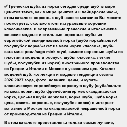
✅
Греческая шуба из норки сегодня среди шуб в мире
ценится также, как в мире ценятся и швейцарские часы,
этом каталоге норковых шуб нашего магазина Вы можете
посмотреть, сколько стоят натуральные хорошие
классические и современные греческие и итальянские
женские модные и стильные норковые шубы из
европейской скандинавской норки (шуба норка/пальто/
полушубок норка/жакет из меха норки классика, шубы
сага минк роял/saga mink royal, зимние норковые шубы из
пластин и модель в роспуск, шубы классика, легкие
шубы, полушубки из норки) иностранного производства
из Греции и Италии в Москве с указанием цен. Каталог
моделей шуб, коллекции и модные тенденции сезона
2026 2027 года, фото, новинки, цены, и купить
классическую европейскую норковую шубу (шуба/пальто
из меха норки, шуба френч/свингер мех скандинавская
норка, цельная шуба норковая, норка шуба, шуба норка
цена, жакеты норковые, полушубок норка) в интернет
магазине в Москве из скандинавской некрашенной норки
от производителя из Греции и Италии.
В этом каталоге представлены только самые лучшие,