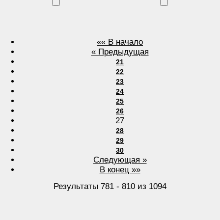
«« В начало
« Предыдущая
21
22
23
24
25
26
27
28
29
30
Следующая »
В конец »»
Результаты 781 - 810 из 1094