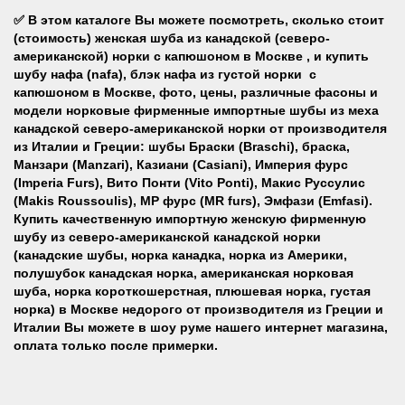
✅
В этом каталоге Вы можете посмотреть, сколько стоит
(стоимость) женская шуба из канадской (северо-
американской) норки с капюшоном в Москве , и купить
шубу нафа (nafa), блэк нафа из густой норки c
капюшоном в Москве,
фото, цены, различные фасоны и
модели норковые фирменные импортные шубы из меха
канадской северо-американской норки от производителя
из Италии и Греции: шубы Браски (Braschi), браска,
Манзари (Manzari), Казиани (Casiani), Империя фурс
(Imperia Furs), Вито Понти (Vito Ponti), Макис Руссулис
(Makis Roussoulis), МР фурс (MR furs), Эмфази (Emfasi)
.
Купить качественную импортную женскую фирменную
шубу из северо-американской канадской норки
(канадские шубы, норка канадка, норка из Америки,
полушубок канадская норка, американская норковая
шуба, норка короткошерстная, плюшевая норка, густая
норка) в Москве недорого от производителя из Греции и
Италии
Вы можете в шоу руме нашего интернет магазина,
оплата только после примерки.