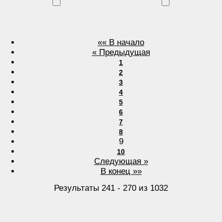
«« В начало
« Предыдущая
1
2
3
4
5
6
7
8
9
10
Следующая »
В конец »»
Результаты 241 - 270 из 1032