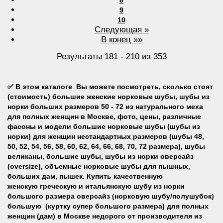
9
10
Следующая »
В конец »»
Результаты 181 - 210 из 353
✅
В этом каталоге
Вы можете посмотреть, сколько стоят
(стоимость) большие женские норковые шубы, шубы из
норки больших размеров
50 - 72 из натурального меха
для полных женщин в Москве, фото, цены, различные
фасоны и модели большие норковые шубы (шубы из
норки) для женщин нестандартных размеров
(шубы 48,
50, 52, 54, 56, 58, 60, 62, 64, 66, 68, 70, 72 размера), шубы
великаны, большие шубы, шубы из норки оверсайз
(oversize), объемные норковые шубы для пышных,
больших дам, пышек
.
Купить
качественную
женскую
греческую и итальянскую
шубу из норки
большого размера оверсайз (норковую шубу/полушубок)
большую (куртку супер большого размера) для полных
женщин (дам) в Москве недорого
от производителя из