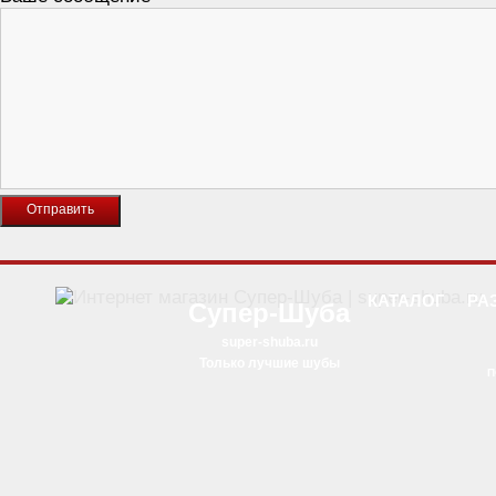
КАТАЛОГ
РА
Супер-Шуба
super-shuba.ru
Только лучшие шубы
П