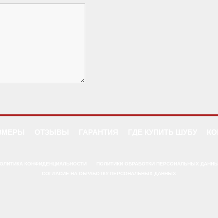
ЗМЕРЫ
ОТЗЫВЫ
ГАРАНТИЯ
ГДЕ КУПИТЬ ШУБУ
КО
ОЛИТИКА КОНФИДЕНЦИАЛЬНОСТИ
ПОЛИТИКИ ОБРАБОТКИ ПЕРСОНАЛЬНЫХ ДАНН
СОГЛАСИЕ НА ОБРАБОТКУ ПЕРСОНАЛЬНЫХ ДАННЫХ