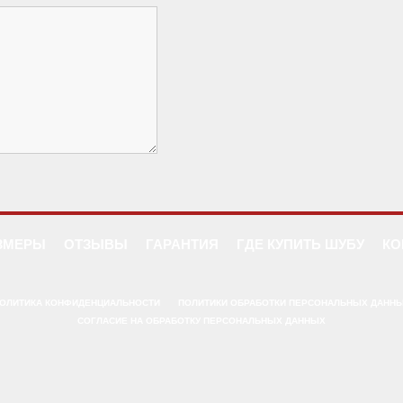
ЗМЕРЫ
ОТЗЫВЫ
ГАРАНТИЯ
ГДЕ КУПИТЬ ШУБУ
КО
ОЛИТИКА КОНФИДЕНЦИАЛЬНОСТИ
ПОЛИТИКИ ОБРАБОТКИ ПЕРСОНАЛЬНЫХ ДАНН
СОГЛАСИЕ НА ОБРАБОТКУ ПЕРСОНАЛЬНЫХ ДАННЫХ