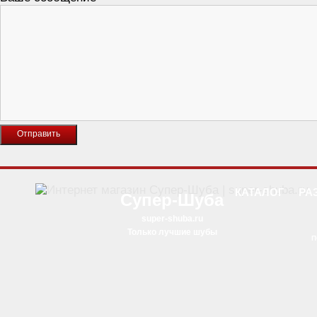
КАТАЛОГ
РА
Супер-Шуба
super-shuba.ru
Только лучшие шубы
П