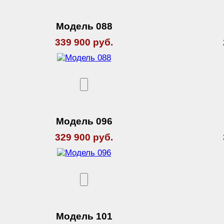
Модель 088
339 900 руб.
Модель 096
329 900 руб.
Модель 101