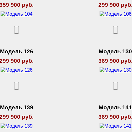
359 900 руб.
299 900 руб
Модель 126
Модель 13
299 900 руб.
369 900 руб
Модель 139
Модель 14
299 900 руб.
369 900 руб