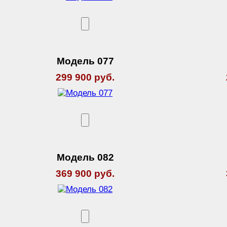
Модель 077
299 900 руб.
Модель 082
369 900 руб.