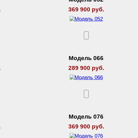
.
369 900 руб.
5
Модель 066
.
289 900 руб.
5
Модель 076
.
369 900 руб.