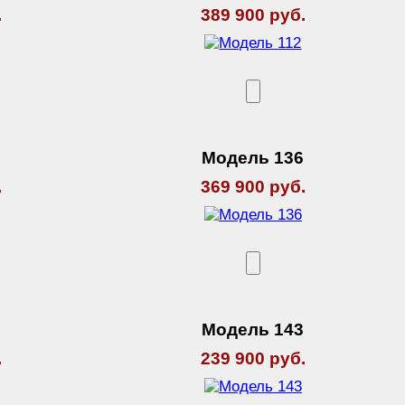
.
389 900 руб.
0
Модель 136
.
369 900 руб.
1
Модель 143
.
239 900 руб.