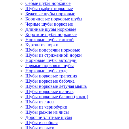
Серые шубы норковые
Шубы графит норковые
Бежевые шубы норковые
Коричневые норковые шубы
Черные шубы норковые
Длинные шубы норковые
Короткие шубы норковые
Норковые шубы с лисой
Куртки из норки
Шубы поперечки норковые
Шубы из стриженной норки
Норковые шубы автоледи
Прямые норковые шубы
Норковые шубы годе
Шубы норковые трапеция
Шубы норковые бабочка
Шубы норковые летучая мышь
Шубы норковые шанель
Шубы норковые баллон (кокон)
Шубы из лисы
Шубы из чернобурки
Шубы рыжие из лисы
Дорогие элитные шубы
Шубы из соболя
Шубы из рыси