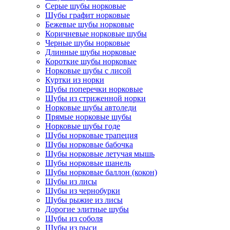
Серые шубы норковые
Шубы графит норковые
Бежевые шубы норковые
Коричневые норковые шубы
Черные шубы норковые
Длинные шубы норковые
Короткие шубы норковые
Норковые шубы с лисой
Куртки из норки
Шубы поперечки норковые
Шубы из стриженной норки
Норковые шубы автоледи
Прямые норковые шубы
Норковые шубы годе
Шубы норковые трапеция
Шубы норковые бабочка
Шубы норковые летучая мышь
Шубы норковые шанель
Шубы норковые баллон (кокон)
Шубы из лисы
Шубы из чернобурки
Шубы рыжие из лисы
Дорогие элитные шубы
Шубы из соболя
Шубы из рыси