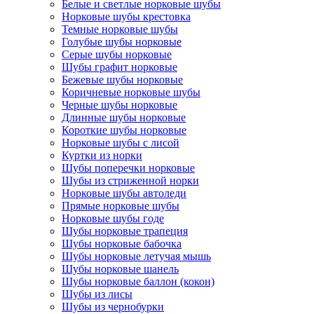
Белые и светлые норковые шубы
Норковые шубы крестовка
Темные норковые шубы
Голубые шубы норковые
Серые шубы норковые
Шубы графит норковые
Бежевые шубы норковые
Коричневые норковые шубы
Черные шубы норковые
Длинные шубы норковые
Короткие шубы норковые
Норковые шубы с лисой
Куртки из норки
Шубы поперечки норковые
Шубы из стриженной норки
Норковые шубы автоледи
Прямые норковые шубы
Норковые шубы годе
Шубы норковые трапеция
Шубы норковые бабочка
Шубы норковые летучая мышь
Шубы норковые шанель
Шубы норковые баллон (кокон)
Шубы из лисы
Шубы из чернобурки