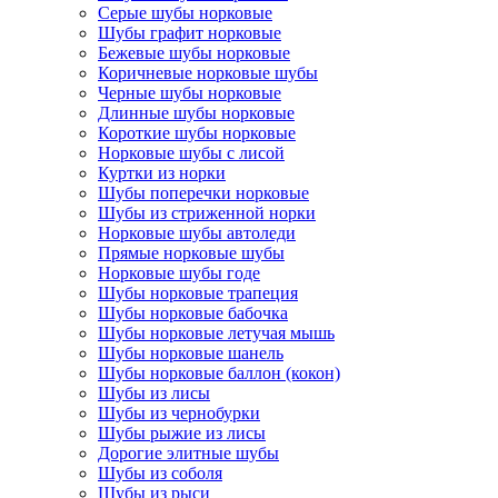
Серые шубы норковые
Шубы графит норковые
Бежевые шубы норковые
Коричневые норковые шубы
Черные шубы норковые
Длинные шубы норковые
Короткие шубы норковые
Норковые шубы с лисой
Куртки из норки
Шубы поперечки норковые
Шубы из стриженной норки
Норковые шубы автоледи
Прямые норковые шубы
Норковые шубы годе
Шубы норковые трапеция
Шубы норковые бабочка
Шубы норковые летучая мышь
Шубы норковые шанель
Шубы норковые баллон (кокон)
Шубы из лисы
Шубы из чернобурки
Шубы рыжие из лисы
Дорогие элитные шубы
Шубы из соболя
Шубы из рыси