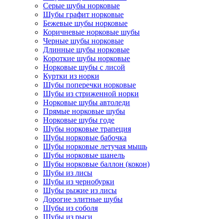
Серые шубы норковые
Шубы графит норковые
Бежевые шубы норковые
Коричневые норковые шубы
Черные шубы норковые
Длинные шубы норковые
Короткие шубы норковые
Норковые шубы с лисой
Куртки из норки
Шубы поперечки норковые
Шубы из стриженной норки
Норковые шубы автоледи
Прямые норковые шубы
Норковые шубы годе
Шубы норковые трапеция
Шубы норковые бабочка
Шубы норковые летучая мышь
Шубы норковые шанель
Шубы норковые баллон (кокон)
Шубы из лисы
Шубы из чернобурки
Шубы рыжие из лисы
Дорогие элитные шубы
Шубы из соболя
Шубы из рыси