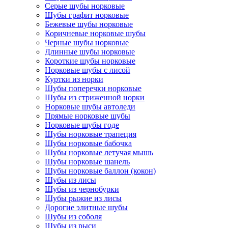
Серые шубы норковые
Шубы графит норковые
Бежевые шубы норковые
Коричневые норковые шубы
Черные шубы норковые
Длинные шубы норковые
Короткие шубы норковые
Норковые шубы с лисой
Куртки из норки
Шубы поперечки норковые
Шубы из стриженной норки
Норковые шубы автоледи
Прямые норковые шубы
Норковые шубы годе
Шубы норковые трапеция
Шубы норковые бабочка
Шубы норковые летучая мышь
Шубы норковые шанель
Шубы норковые баллон (кокон)
Шубы из лисы
Шубы из чернобурки
Шубы рыжие из лисы
Дорогие элитные шубы
Шубы из соболя
Шубы из рыси