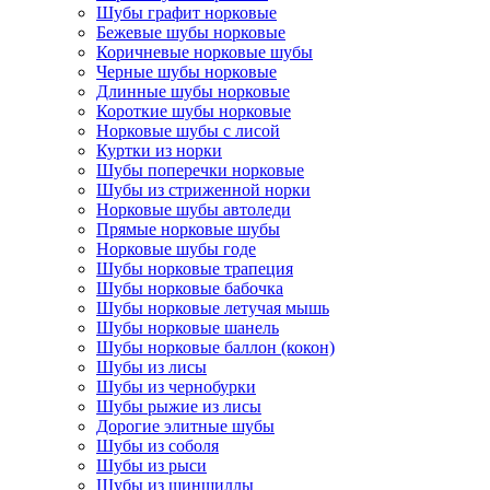
Шубы графит норковые
Бежевые шубы норковые
Коричневые норковые шубы
Черные шубы норковые
Длинные шубы норковые
Короткие шубы норковые
Норковые шубы с лисой
Куртки из норки
Шубы поперечки норковые
Шубы из стриженной норки
Норковые шубы автоледи
Прямые норковые шубы
Норковые шубы годе
Шубы норковые трапеция
Шубы норковые бабочка
Шубы норковые летучая мышь
Шубы норковые шанель
Шубы норковые баллон (кокон)
Шубы из лисы
Шубы из чернобурки
Шубы рыжие из лисы
Дорогие элитные шубы
Шубы из соболя
Шубы из рыси
Шубы из шиншиллы