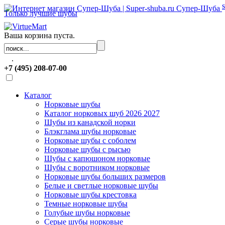
Супер-Шуба
Только лучшие шубы
Ваша корзина пуста.
.
+7 (495) 208-07-00
Каталог
Норковые шубы
Каталог норковых шуб 2026 2027
Шубы из канадской норки
Блэкглама шубы норковые
Норковые шубы с соболем
Норковые шубы с рысью
Шубы с капюшоном норковые
Шубы с воротником норковые
Норковые шубы больших размеров
Белые и светлые норковые шубы
Норковые шубы крестовка
Темные норковые шубы
Голубые шубы норковые
Серые шубы норковые