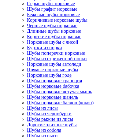
Серые шубы норковые
Шубы графит норковые
Бежевые шубы норковые
Коричневые норковые шубы
Черные шубы норковые
Длинные шубы норковые
Короткие шубы норковые
Норковые шубы с лисой
Куртки из норки
Шубы поперечки норковые
Шубы из стриженной норки
Норковые шубы автоледи
Прямые норковые шубы
Норковые шубы годе
Шубы норковые трапеция
Шубы норковые бабочка
Шубы норковые летучая мышь
Шубы норковые шанель
Шубы норковые баллон (кокон)
Шубы из лисы
Шубы из чернобурки
Шубы рыжие из лисы
Дорогие элитные шубы
Шубы из соболя
Шубы из рыси