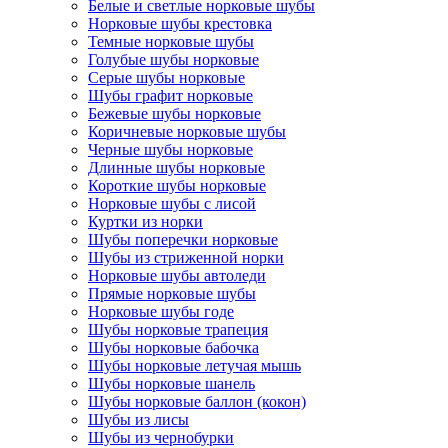
Белые и светлые норковые шубы
Норковые шубы крестовка
Темные норковые шубы
Голубые шубы норковые
Серые шубы норковые
Шубы графит норковые
Бежевые шубы норковые
Коричневые норковые шубы
Черные шубы норковые
Длинные шубы норковые
Короткие шубы норковые
Норковые шубы с лисой
Куртки из норки
Шубы поперечки норковые
Шубы из стриженной норки
Норковые шубы автоледи
Прямые норковые шубы
Норковые шубы годе
Шубы норковые трапеция
Шубы норковые бабочка
Шубы норковые летучая мышь
Шубы норковые шанель
Шубы норковые баллон (кокон)
Шубы из лисы
Шубы из чернобурки