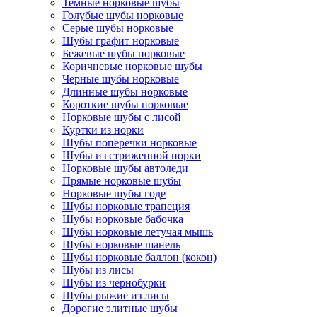
Темные норковые шубы
Голубые шубы норковые
Серые шубы норковые
Шубы графит норковые
Бежевые шубы норковые
Коричневые норковые шубы
Черные шубы норковые
Длинные шубы норковые
Короткие шубы норковые
Норковые шубы с лисой
Куртки из норки
Шубы поперечки норковые
Шубы из стриженной норки
Норковые шубы автоледи
Прямые норковые шубы
Норковые шубы годе
Шубы норковые трапеция
Шубы норковые бабочка
Шубы норковые летучая мышь
Шубы норковые шанель
Шубы норковые баллон (кокон)
Шубы из лисы
Шубы из чернобурки
Шубы рыжие из лисы
Дорогие элитные шубы