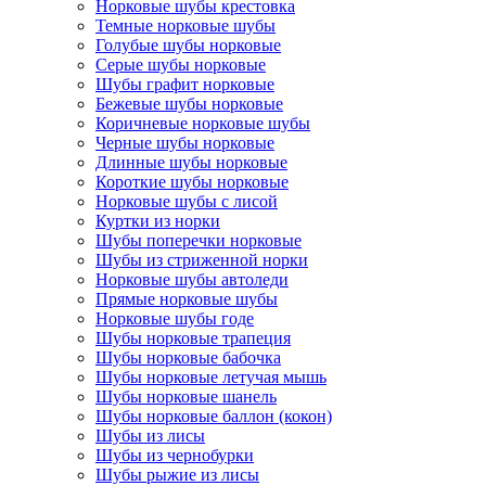
Норковые шубы крестовка
Темные норковые шубы
Голубые шубы норковые
Серые шубы норковые
Шубы графит норковые
Бежевые шубы норковые
Коричневые норковые шубы
Черные шубы норковые
Длинные шубы норковые
Короткие шубы норковые
Норковые шубы с лисой
Куртки из норки
Шубы поперечки норковые
Шубы из стриженной норки
Норковые шубы автоледи
Прямые норковые шубы
Норковые шубы годе
Шубы норковые трапеция
Шубы норковые бабочка
Шубы норковые летучая мышь
Шубы норковые шанель
Шубы норковые баллон (кокон)
Шубы из лисы
Шубы из чернобурки
Шубы рыжие из лисы