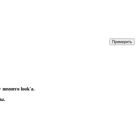
зимнего look'а.
ры.