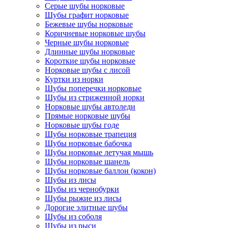
Серые шубы норковые
Шубы графит норковые
Бежевые шубы норковые
Коричневые норковые шубы
Черные шубы норковые
Длинные шубы норковые
Короткие шубы норковые
Норковые шубы с лисой
Куртки из норки
Шубы поперечки норковые
Шубы из стриженной норки
Норковые шубы автоледи
Прямые норковые шубы
Норковые шубы годе
Шубы норковые трапеция
Шубы норковые бабочка
Шубы норковые летучая мышь
Шубы норковые шанель
Шубы норковые баллон (кокон)
Шубы из лисы
Шубы из чернобурки
Шубы рыжие из лисы
Дорогие элитные шубы
Шубы из соболя
Шубы из рыси