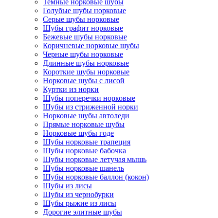
Темные норковые шубы
Голубые шубы норковые
Серые шубы норковые
Шубы графит норковые
Бежевые шубы норковые
Коричневые норковые шубы
Черные шубы норковые
Длинные шубы норковые
Короткие шубы норковые
Норковые шубы с лисой
Куртки из норки
Шубы поперечки норковые
Шубы из стриженной норки
Норковые шубы автоледи
Прямые норковые шубы
Норковые шубы годе
Шубы норковые трапеция
Шубы норковые бабочка
Шубы норковые летучая мышь
Шубы норковые шанель
Шубы норковые баллон (кокон)
Шубы из лисы
Шубы из чернобурки
Шубы рыжие из лисы
Дорогие элитные шубы