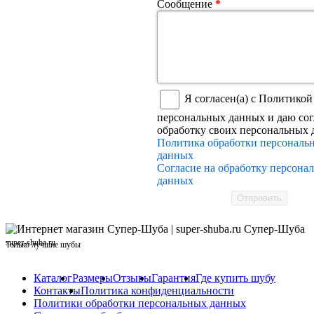
Сообщение
*
Я согласен(а) с Политикой
персональных данных и даю сог
обработку своих персональных
Политика обработки персональ
данных
Согласие на обработку персона
данных
Отправить
Супер-Шуба
super-shuba.ru
Только лучшие шубы
Каталог
Размеры
Отзывы
Гарантия
Где купить шубу
Контакты
Политика конфиденциальности
Политики обработки персональных данных