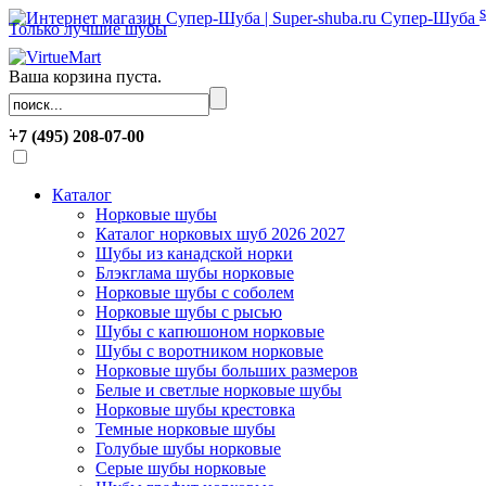
Супер-Шуба
Только лучшие шубы
Ваша корзина пуста.
.
+7 (495) 208-07-00
Каталог
Норковые шубы
Каталог норковых шуб 2026 2027
Шубы из канадской норки
Блэкглама шубы норковые
Норковые шубы с соболем
Норковые шубы с рысью
Шубы с капюшоном норковые
Шубы с воротником норковые
Норковые шубы больших размеров
Белые и светлые норковые шубы
Норковые шубы крестовка
Темные норковые шубы
Голубые шубы норковые
Серые шубы норковые