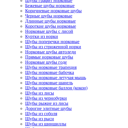
Шубы графит норковые
Бежевые шубы норковые
Коричневые норковые шубы
Черные шубы норковые
Длинные шубы норковые
Короткие шубы норковые
Норковые шубы с лисой
Куртки из норки
Шубы поперечки норковые
Шубы из стриженной норки
Норковые шубы автоледи
Прямые норковые шубы
Норковые шубы годе
Шубы норковые трапеция
Шубы норковые бабочка
Шубы норковые летучая мышь
Шубы норковые шанель
Шубы норковые баллон (кокон)
Шубы из лисы
Шубы из чернобурки
Шубы рыжие из лисы
Дорогие элитные шубы
Шубы из соболя
Шубы из рыси
Шубы из шиншиллы