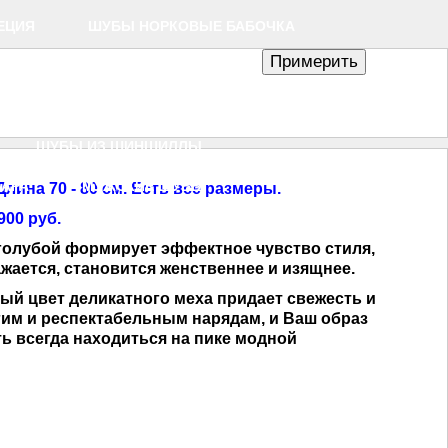
ЕЦИЯ
ШУБЫ НОРКОВЫЕ БАБОЧКА
Ы НОРКОВЫЕ БАЛЛОН (КОКОН)
ЖИЕ ИЗ ЛИСЫ
ть для сравнения
ШУБЫ ИЗ ШИНШИЛЛЫ
КАРА
МУЖСКИЕ ШУБЫ
лина 70 - 80 см. Есть все размеры.
900 руб.
 голубой формирует эффектное чувство стиля,
жается, становится женственнее и изящнее.
й цвет деликатного меха придает свежесть и
гим и респектабельным нарядам,
и Ваш образ
ть всегда находиться на пике модной