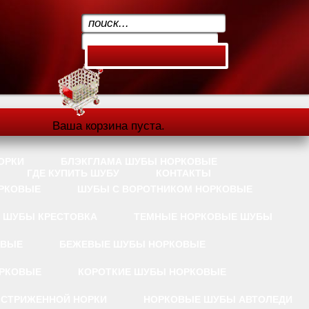
.
Ваша корзина пуста.
ОРКИ
БЛЭКГЛАМА ШУБЫ НОРКОВЫЕ
ГДЕ КУПИТЬ ШУБУ
КОНТАКТЫ
РКОВЫЕ
ШУБЫ С ВОРОТНИКОМ НОРКОВЫЕ
 ШУБЫ КРЕСТОВКА
ТЕМНЫЕ НОРКОВЫЕ ШУБЫ
ОВЫЕ
БЕЖЕВЫЕ ШУБЫ НОРКОВЫЕ
РКОВЫЕ
КОРОТКИЕ ШУБЫ НОРКОВЫЕ
 СТРИЖЕННОЙ НОРКИ
НОРКОВЫЕ ШУБЫ АВТОЛЕДИ