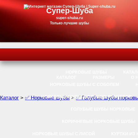
Супер-Шуба
super-shuba.ru
Только лучшие шубы
НОРКОВЫЕ ШУБЫ
КАТАЛ
КАТАЛОГ
РАЗМЕРЫ
О 
НОРКОВЫЕ ШУБЫ С СОБОЛЕМ
НОРКОВЫЕ ШУБЫ БОЛЬШИХ РАЗМЕРОВ
Каталог
>
✅ Норковые шубы
>
✅ Голубые шубы норков
ГОЛУБЫЕ ШУБЫ НОРКОВЫЕ
КОРИЧНЕВЫЕ НОРКОВЫЕ ШУБЫ
НОРКОВЫЕ ШУБЫ С ЛИСОЙ
КУРТКИ ИЗ 