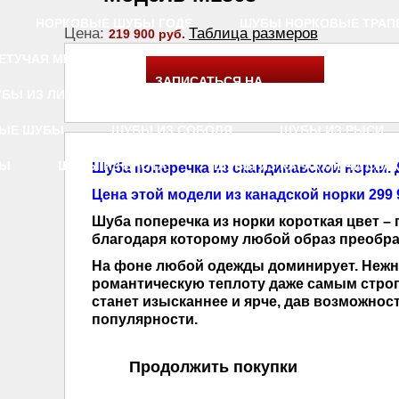
НОРКОВЫЕ ШУБЫ ГОДЕ
ШУБЫ НОРКОВЫЕ ТРАП
Цена:
Таблица размеров
219 900 руб.
ЕТУЧАЯ МЫШЬ
ШУБЫ НОРКОВЫЕ ШАНЕЛЬ
ШУБ
ЗАПИСАТЬСЯ НА
БЫ ИЗ ЛИСЫ
ШУБЫ ИЗ ЧЕРНОБУРКИ
ШУБЫ РЫ
Отложи
ПРИМЕРКУ
НЫЕ ШУБЫ
ШУБЫ ИЗ СОБОЛЯ
ШУБЫ ИЗ РЫСИ
ЦЫ
ШУБЫ ИЗ ЕНОТА
ШУБЫ ИЗ КАРАКУЛЬЧИ СВА
Шуба поперечка из скандинавской норки. Д
Цена этой модели из канадской норки 299 
Шуба поперечка из норки короткая цвет –
благодаря которому любой образ преобра
На фоне любой одежды доминирует. Нежны
романтическую теплоту даже самым стро
станет изысканнее и ярче, дав возможнос
популярности.
Продолжить покупки