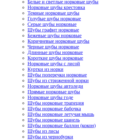
Белые и светлые норковые шубы
Норковые шубы крестовка
Темные норковые шубы
Голубые шубы норковые
Серые шубы норковые
Шубы графит норковые
Бежевые шубы норковые
Коричневые норковые шубы
Черные шубы норковые
Длинные шубы норковые
Короткие шубы норковые
Норковые шубы с лисой
Куртки из норки
Шубы поперечки норковые
Шубы из стриженной норки
Норковые шубы автоледи
Прямые норковые шубы
Норковые шубы годе
Шубы норковые трапеция
Шубы норковые бабочка
Шубы норковые летучая мышь
Шубы норковые шанель
Шубы норковые баллон (кокон)
Шубы из лисы
Шубы из чернобурки