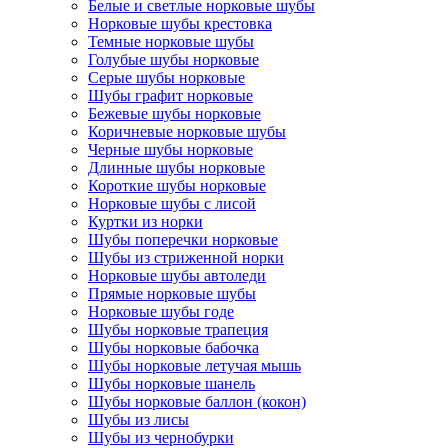
Белые и светлые норковые шубы
Норковые шубы крестовка
Темные норковые шубы
Голубые шубы норковые
Серые шубы норковые
Шубы графит норковые
Бежевые шубы норковые
Коричневые норковые шубы
Черные шубы норковые
Длинные шубы норковые
Короткие шубы норковые
Норковые шубы с лисой
Куртки из норки
Шубы поперечки норковые
Шубы из стриженной норки
Норковые шубы автоледи
Прямые норковые шубы
Норковые шубы годе
Шубы норковые трапеция
Шубы норковые бабочка
Шубы норковые летучая мышь
Шубы норковые шанель
Шубы норковые баллон (кокон)
Шубы из лисы
Шубы из чернобурки