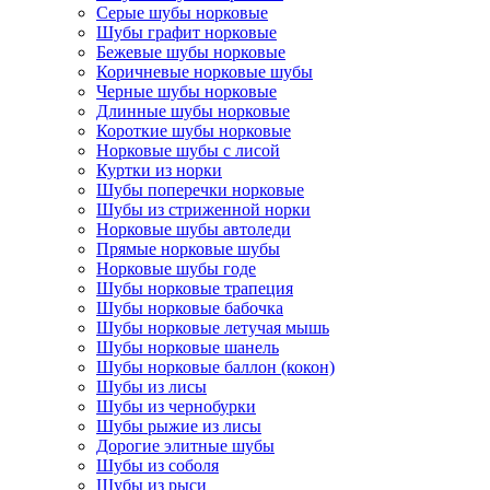
Серые шубы норковые
Шубы графит норковые
Бежевые шубы норковые
Коричневые норковые шубы
Черные шубы норковые
Длинные шубы норковые
Короткие шубы норковые
Норковые шубы с лисой
Куртки из норки
Шубы поперечки норковые
Шубы из стриженной норки
Норковые шубы автоледи
Прямые норковые шубы
Норковые шубы годе
Шубы норковые трапеция
Шубы норковые бабочка
Шубы норковые летучая мышь
Шубы норковые шанель
Шубы норковые баллон (кокон)
Шубы из лисы
Шубы из чернобурки
Шубы рыжие из лисы
Дорогие элитные шубы
Шубы из соболя
Шубы из рыси