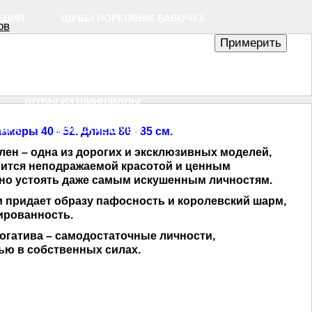
ЕЦИЯ
ШУБЫ НОРКОВЫЕ БАБОЧКА
ов
Ы НОРКОВЫЕ БАЛЛОН (КОКОН)
ЖИЕ ИЗ ЛИСЫ
Отложить для сравнения
ШУБЫ ИЗ ШИНШИЛЛЫ
КАРА
МУЖСКИЕ ШУБЫ
меры 40 - 52. Длина 80 - 85 см.
лен – одна из дорогих и эксклюзивных моделей,
рится неподражаемой красотой и ценным
но устоять даже самым искушенным личностям.
 придает образу пафосность и королевский шарм,
ированность.
огатива – самодостаточные личности,
ю в собственных силах.