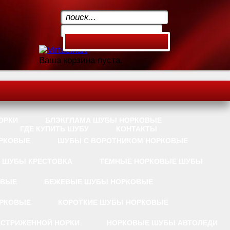
.
Ваша корзина пуста.
ОРКИ
БЛЭКГЛАМА ШУБЫ НОРКОВЫЕ
ГДЕ КУПИТЬ ШУБУ
КОНТАКТЫ
РКОВЫЕ
ШУБЫ С ВОРОТНИКОМ НОРКОВЫЕ
 ШУБЫ КРЕСТОВКА
ТЕМНЫЕ НОРКОВЫЕ ШУБЫ
ОВЫЕ
БЕЖЕВЫЕ ШУБЫ НОРКОВЫЕ
РКОВЫЕ
КОРОТКИЕ ШУБЫ НОРКОВЫЕ
 СТРИЖЕННОЙ НОРКИ
НОРКОВЫЕ ШУБЫ АВТОЛЕДИ