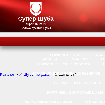
Супер-Шуба
super-shuba.ru
Только лучшие шубы
НОРКОВЫЕ ШУБЫ
КАТАЛ
КАТАЛОГ
РАЗМЕРЫ
О 
НОРКОВЫЕ ШУБЫ С СОБОЛЕМ
НОРКОВЫЕ ШУБЫ БОЛЬШИХ РАЗМЕРОВ
Каталог
>
✅ Шубы из рыси
> Модель 174
ГОЛУБЫЕ ШУБЫ НОРКОВЫЕ
КОРИЧНЕВЫЕ НОРКОВЫЕ ШУБЫ
НОРКОВЫЕ ШУБЫ С ЛИСОЙ
КУРТКИ ИЗ 