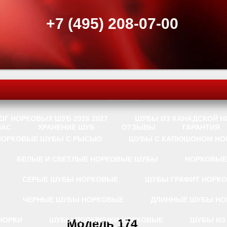
+7 (495) 208-07-00
КАТАЛОГ
ОГ НОРКОВЫХ ШУБ 2026 2027
ШУБЫ ИЗ КАНАДСКОЙ Н
НАС
ХРАНЕНИЕ ШУБ
ОТЗЫВЫ
ГАРАНТИЯ
НОРКОВЫЕ ШУБЫ С РЫСЬЮ
ШУБЫ С КАПЮШОНОМ НО
БЕЛЫЕ И СВЕТЛЫЕ НОРКОВЫЕ ШУБЫ
НОРКОВЫЕ
СЕРЫЕ ШУБЫ НОРКОВЫЕ
ШУБЫ ГРАФИТ НОРК
ЧЕРНЫЕ ШУБЫ НОРКОВЫЕ
ДЛИННЫЕ ШУБЫ НО
НОРКИ
ШУБЫ ПОПЕРЕЧКИ НОРКОВЫЕ
ШУБЫ ИЗ
Модель 174