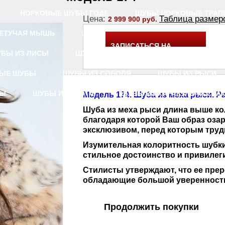
НОРКОВЫЕ ШУБЫ ГОДЕ
ШУБЫ НОРКОВЫЕ ТРАП
Цена:
Таблица размер
2 999 900 руб.
ЕТУЧАЯ МЫШЬ
ШУБЫ НОРКОВЫЕ ШАНЕЛЬ
ШУБ
ЗАПИСАТЬСЯ НА
БЫ ИЗ ЛИСЫ
ШУБЫ ИЗ ЧЕРНОБУРКИ
ШУБЫ РЫ
ПРИМЕРКУ
НЫЕ ШУБЫ
ШУБЫ ИЗ СОБОЛЯ
ШУБЫ ИЗ РЫСИ
ЦЫ
ШУБЫ ИЗ ЕНОТА
ШУБЫ ИЗ КАРАКУЛЬЧИ СВА
Модель 174. Шуба из меха рыси. Раз
Шуба из меха рыси длина выше ко
благодаря которой Ваш образ оза
эксклюзивом, перед которым труд
Изумительная колоритность шубки
стильное достоинство и привилег
Стилисты утверждают, что ее прер
обладающие большой уверенность
Продолжить покупки