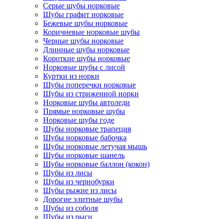
Серые шубы норковые
Шубы графит норковые
Бежевые шубы норковые
Коричневые норковые шубы
Черные шубы норковые
Длинные шубы норковые
Короткие шубы норковые
Норковые шубы с лисой
Куртки из норки
Шубы поперечки норковые
Шубы из стриженной норки
Норковые шубы автоледи
Прямые норковые шубы
Норковые шубы годе
Шубы норковые трапеция
Шубы норковые бабочка
Шубы норковые летучая мышь
Шубы норковые шанель
Шубы норковые баллон (кокон)
Шубы из лисы
Шубы из чернобурки
Шубы рыжие из лисы
Дорогие элитные шубы
Шубы из соболя
Шубы из рыси