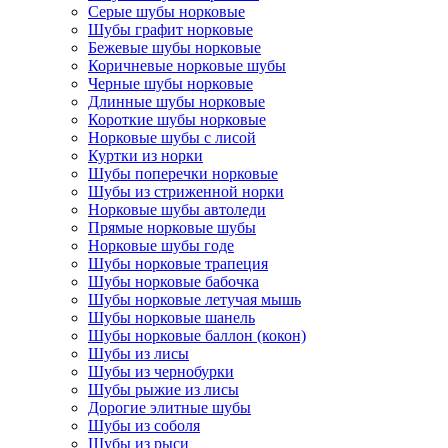
Серые шубы норковые
Шубы графит норковые
Бежевые шубы норковые
Коричневые норковые шубы
Черные шубы норковые
Длинные шубы норковые
Короткие шубы норковые
Норковые шубы с лисой
Куртки из норки
Шубы поперечки норковые
Шубы из стриженной норки
Норковые шубы автоледи
Прямые норковые шубы
Норковые шубы годе
Шубы норковые трапеция
Шубы норковые бабочка
Шубы норковые летучая мышь
Шубы норковые шанель
Шубы норковые баллон (кокон)
Шубы из лисы
Шубы из чернобурки
Шубы рыжие из лисы
Дорогие элитные шубы
Шубы из соболя
Шубы из рыси