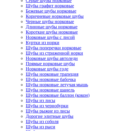
Серые шубы норковые
Шубы графит норковые
Бежевые шубы норковые
Коричневые норковые шубы
Черные шубы норковые
Длинные шубы норковые
Короткие шубы норковые
Норковые шубы с лисой
Куртки из норки
Шубы поперечки норковые
Шубы из стриженной норки
Норковые шубы автоледи
Прямые норковые шубы
Норковые шубы годе
Шубы норковые трапеция
Шубы норковые бабочка
Шубы норковые летучая мышь
Шубы норковые шанель
Шубы норковые баллон (кокон)
Шубы из лисы
Шубы из чернобурки
Шубы рыжие из лисы
Дорогие элитные шубы
Шубы из соболя
Шубы из рыси