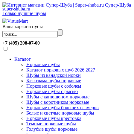
Супер-Шуба
super-shuba.ru
Только лучшие шубы
Ваша корзина пуста.
.
+7 (495) 208-07-00
Каталог
Норковые шубы
Каталог норковых шуб 2026 2027
Шубы из канадской норки
Блэкглама шубы норковые
Норковые шубы с соболем
Норковые шубы с рысью
Шубы с капюшоном норковые
Шубы с воротником норковые
Норковые шубы больших размеров
Белые и светлые норковые шубы
Норковые шубы крестовка
Темные норковые шубы
Голубые шубы норковые