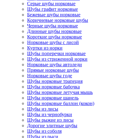
Серые шубы норковые
Шубы графит норковые
Бежевые шубы норковые
Коричневые норковые шубы
Черные шубы норковые
Длинные шубы норковые
Короткие шубы норковые
Норковые шубы с лисой
Куртки из норки
Шубы поперечки норковые
Шубы из стриженной норки
Норковые шубы автоледи
Прямые норковые шубы
Норковые шубы годе
Шубы норковые трапеция
Шубы норковые бабочка
Шубы норковые летучая мышь
Шубы норковые шанель
Шубы норковые баллон (кокон)
Шубы из лисы
Шубы из чернобурки
Шубы рыжие из лисы
Дорогие элитные шубы
Шубы из соболя
Шубы из рыси