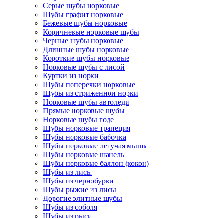
Серые шубы норковые
Шубы графит норковые
Бежевые шубы норковые
Коричневые норковые шубы
Черные шубы норковые
Длинные шубы норковые
Короткие шубы норковые
Норковые шубы с лисой
Куртки из норки
Шубы поперечки норковые
Шубы из стриженной норки
Норковые шубы автоледи
Прямые норковые шубы
Норковые шубы годе
Шубы норковые трапеция
Шубы норковые бабочка
Шубы норковые летучая мышь
Шубы норковые шанель
Шубы норковые баллон (кокон)
Шубы из лисы
Шубы из чернобурки
Шубы рыжие из лисы
Дорогие элитные шубы
Шубы из соболя
Шубы из рыси