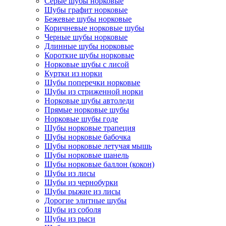
Серые шубы норковые
Шубы графит норковые
Бежевые шубы норковые
Коричневые норковые шубы
Черные шубы норковые
Длинные шубы норковые
Короткие шубы норковые
Норковые шубы с лисой
Куртки из норки
Шубы поперечки норковые
Шубы из стриженной норки
Норковые шубы автоледи
Прямые норковые шубы
Норковые шубы годе
Шубы норковые трапеция
Шубы норковые бабочка
Шубы норковые летучая мышь
Шубы норковые шанель
Шубы норковые баллон (кокон)
Шубы из лисы
Шубы из чернобурки
Шубы рыжие из лисы
Дорогие элитные шубы
Шубы из соболя
Шубы из рыси