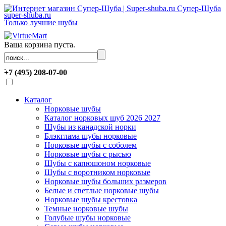
Супер-Шуба
super-shuba.ru
Только лучшие шубы
Ваша корзина пуста.
.
+7 (495) 208-07-00
Каталог
Норковые шубы
Каталог норковых шуб 2026 2027
Шубы из канадской норки
Блэкглама шубы норковые
Норковые шубы с соболем
Норковые шубы с рысью
Шубы с капюшоном норковые
Шубы с воротником норковые
Норковые шубы больших размеров
Белые и светлые норковые шубы
Норковые шубы крестовка
Темные норковые шубы
Голубые шубы норковые