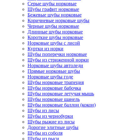
Серые шубы норковые
Шубы графит норковые
Бежевые шубы норковые
Коричневые норковые шубы
Черные шубы норковые
Длинные шубы норковые
Короткие шубы норковые
Норковые шубы с лисой
Куртки из норки
Шубы поперечки норковые
Шубы из стриженной норки
Норковые шубы автоледи
Прямые норковые шубы
Норковые шубы годе
Шубы норковые трапеция
Шубы норковые бабочка
Шубы норковые летучая мышь
Шубы норковые шанель
Шубы норковые баллон (кокон)
Шубы из лисы
Шубы из чернобурки
Шубы рыжие из лисы
Дорогие элитные шубы
Шубы из соболя
Шубы из рыси