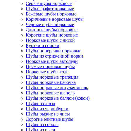
Серые шубы норковые
Шубы графит норковые
Бежевые шубы норковые
Коричневые норковые шубы
Черные шубы норковые
Длинные шубы норковые
Короткие шубы норковые
Норковые шубы с лисой
Куртки из норки
Шубы поперечки норковые
Шубы из стриженной норки
Норковые шубы автоледи
Прямые норковые шубы
Норковые шубы годе
Шубы норковые трапеция
Шубы норковые бабочка
Шубы норковые летучая мышь
Шубы норковые шанель
Шубы норковые баллон (кокон)
Шубы из лисы
Шубы из чернобурки
Шубы рыжие из лисы
Дорогие элитные шубы
Шубы из соболя
Шубы из рыси