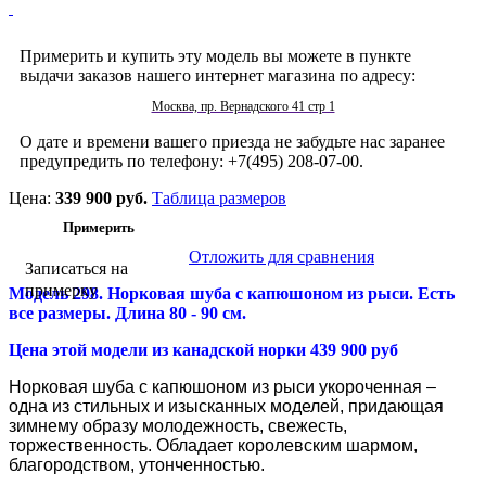
Примерить и купить эту модель вы можете в пункте
выдачи заказов нашего интернет магазина по адресу:
Москва, пр. Вернадского 41 стр 1
О дате и времени вашего приезда не забудьте нас заранее
предупредить по телефону: +7(495) 208-07-00.
Цена:
339 900 руб.
Таблица размеров
Отложить для сравнения
Записаться на
примерку
Модель 298.
Норковая шуба с к
апюшоном из рыси. Есть
все размеры. Длина 80 - 90 см.
Цена этой модели из канадской норки 439 900 руб
Норковая шуба с капюшоном из рыси укороченная –
одна из стильных и изысканных моделей, придающая
зимнему образу молодежность, свежесть,
торжественность. Обладает королевским шармом,
благородством, утонченностью.