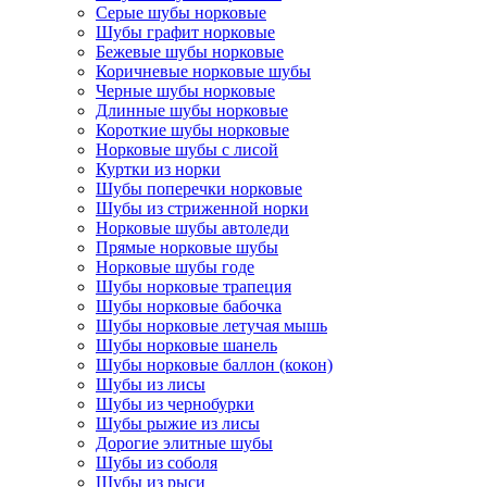
Серые шубы норковые
Шубы графит норковые
Бежевые шубы норковые
Коричневые норковые шубы
Черные шубы норковые
Длинные шубы норковые
Короткие шубы норковые
Норковые шубы с лисой
Куртки из норки
Шубы поперечки норковые
Шубы из стриженной норки
Норковые шубы автоледи
Прямые норковые шубы
Норковые шубы годе
Шубы норковые трапеция
Шубы норковые бабочка
Шубы норковые летучая мышь
Шубы норковые шанель
Шубы норковые баллон (кокон)
Шубы из лисы
Шубы из чернобурки
Шубы рыжие из лисы
Дорогие элитные шубы
Шубы из соболя
Шубы из рыси