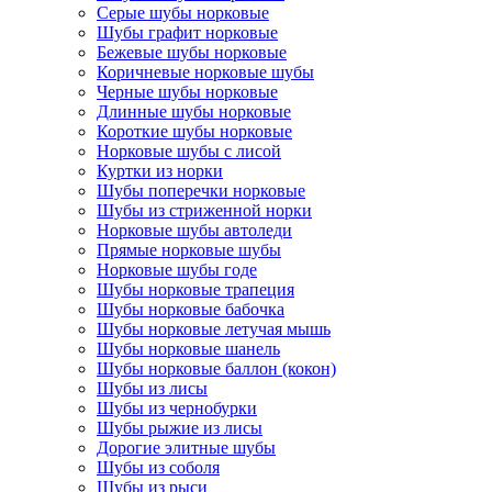
Серые шубы норковые
Шубы графит норковые
Бежевые шубы норковые
Коричневые норковые шубы
Черные шубы норковые
Длинные шубы норковые
Короткие шубы норковые
Норковые шубы с лисой
Куртки из норки
Шубы поперечки норковые
Шубы из стриженной норки
Норковые шубы автоледи
Прямые норковые шубы
Норковые шубы годе
Шубы норковые трапеция
Шубы норковые бабочка
Шубы норковые летучая мышь
Шубы норковые шанель
Шубы норковые баллон (кокон)
Шубы из лисы
Шубы из чернобурки
Шубы рыжие из лисы
Дорогие элитные шубы
Шубы из соболя
Шубы из рыси