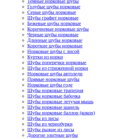
Темные норковые шубы
Голубые шубы норковые
Серые шубы норковые
Шубы графит норковые
Бежевые шубы норковые
Коричневые норковые шубы
Черные шубы норковые
Длинные шубы норковые
Короткие шубы норковые
Норковые шубы с лисой
Куртки из норки
Шубы поперечки норковые
Шубы из стриженной норки
Норковые шубы автоледи
Прямые норковые шубы
Норковые шубы годе
Шубы норковые трапеция
Шубы норковые бабочка
Шубы норковые летучая мышь
Шубы норковые шанель
Шубы норковые баллон (кокон)
Шубы из лисы
Шубы из чернобурки
Шубы рыжие из лисы
Дорогие элитные шубы