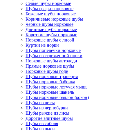
Серые шубы норковые
Шубы графит норковые
Бежевые шубы норковые
Коричневые норковые шубы
Черные шубы норковые
Длинные шубы норковые
Короткие шубы норковые
Норковые шубы с лисой
Куртки из норки
Шубы поперечки норковые
Шубы из стриженной норки
Норковые шубы автоледи
Прямые норковые шубы
Норковые шубы годе
Шубы норковые трапеция
Шубы норковые бабочка
Шубы норковые летучая мышь
Шубы норковые шанель
Шубы норковые баллон (кокон)
Шубы из лисы
Шубы из чернобурки
Шубы рыжие из лисы
Дорогие элитные шубы
Шубы из соболя
Шубы из рыси