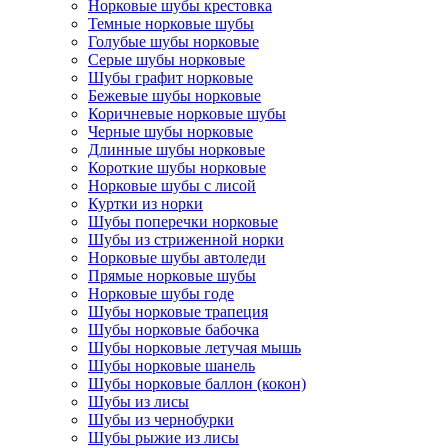
Норковые шубы крестовка
Темные норковые шубы
Голубые шубы норковые
Серые шубы норковые
Шубы графит норковые
Бежевые шубы норковые
Коричневые норковые шубы
Черные шубы норковые
Длинные шубы норковые
Короткие шубы норковые
Норковые шубы с лисой
Куртки из норки
Шубы поперечки норковые
Шубы из стриженной норки
Норковые шубы автоледи
Прямые норковые шубы
Норковые шубы годе
Шубы норковые трапеция
Шубы норковые бабочка
Шубы норковые летучая мышь
Шубы норковые шанель
Шубы норковые баллон (кокон)
Шубы из лисы
Шубы из чернобурки
Шубы рыжие из лисы