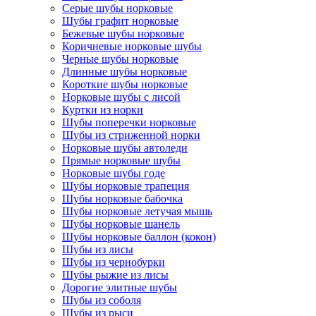
Серые шубы норковые
Шубы графит норковые
Бежевые шубы норковые
Коричневые норковые шубы
Черные шубы норковые
Длинные шубы норковые
Короткие шубы норковые
Норковые шубы с лисой
Куртки из норки
Шубы поперечки норковые
Шубы из стриженной норки
Норковые шубы автоледи
Прямые норковые шубы
Норковые шубы годе
Шубы норковые трапеция
Шубы норковые бабочка
Шубы норковые летучая мышь
Шубы норковые шанель
Шубы норковые баллон (кокон)
Шубы из лисы
Шубы из чернобурки
Шубы рыжие из лисы
Дорогие элитные шубы
Шубы из соболя
Шубы из рыси