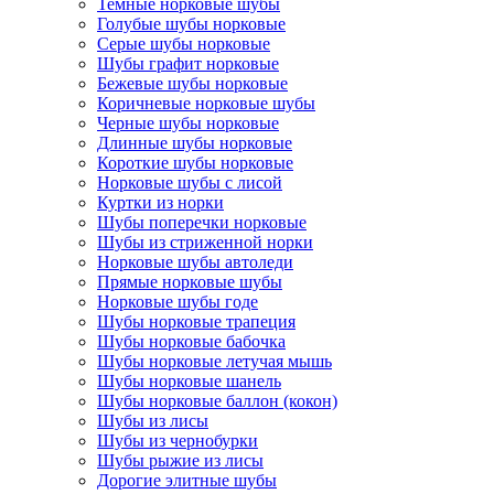
Темные норковые шубы
Голубые шубы норковые
Серые шубы норковые
Шубы графит норковые
Бежевые шубы норковые
Коричневые норковые шубы
Черные шубы норковые
Длинные шубы норковые
Короткие шубы норковые
Норковые шубы с лисой
Куртки из норки
Шубы поперечки норковые
Шубы из стриженной норки
Норковые шубы автоледи
Прямые норковые шубы
Норковые шубы годе
Шубы норковые трапеция
Шубы норковые бабочка
Шубы норковые летучая мышь
Шубы норковые шанель
Шубы норковые баллон (кокон)
Шубы из лисы
Шубы из чернобурки
Шубы рыжие из лисы
Дорогие элитные шубы