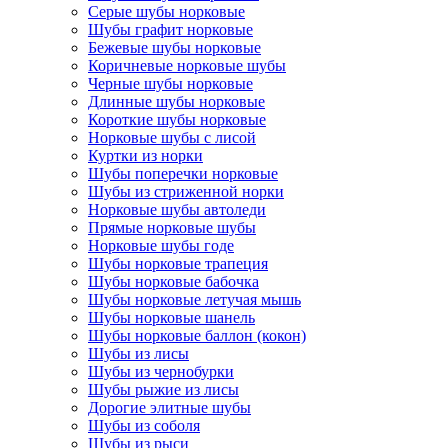
Серые шубы норковые
Шубы графит норковые
Бежевые шубы норковые
Коричневые норковые шубы
Черные шубы норковые
Длинные шубы норковые
Короткие шубы норковые
Норковые шубы с лисой
Куртки из норки
Шубы поперечки норковые
Шубы из стриженной норки
Норковые шубы автоледи
Прямые норковые шубы
Норковые шубы годе
Шубы норковые трапеция
Шубы норковые бабочка
Шубы норковые летучая мышь
Шубы норковые шанель
Шубы норковые баллон (кокон)
Шубы из лисы
Шубы из чернобурки
Шубы рыжие из лисы
Дорогие элитные шубы
Шубы из соболя
Шубы из рыси