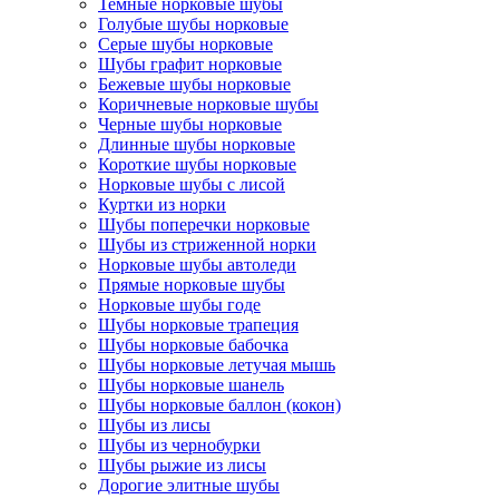
Темные норковые шубы
Голубые шубы норковые
Серые шубы норковые
Шубы графит норковые
Бежевые шубы норковые
Коричневые норковые шубы
Черные шубы норковые
Длинные шубы норковые
Короткие шубы норковые
Норковые шубы с лисой
Куртки из норки
Шубы поперечки норковые
Шубы из стриженной норки
Норковые шубы автоледи
Прямые норковые шубы
Норковые шубы годе
Шубы норковые трапеция
Шубы норковые бабочка
Шубы норковые летучая мышь
Шубы норковые шанель
Шубы норковые баллон (кокон)
Шубы из лисы
Шубы из чернобурки
Шубы рыжие из лисы
Дорогие элитные шубы