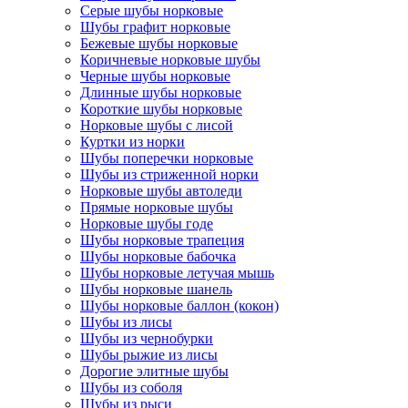
Серые шубы норковые
Шубы графит норковые
Бежевые шубы норковые
Коричневые норковые шубы
Черные шубы норковые
Длинные шубы норковые
Короткие шубы норковые
Норковые шубы с лисой
Куртки из норки
Шубы поперечки норковые
Шубы из стриженной норки
Норковые шубы автоледи
Прямые норковые шубы
Норковые шубы годе
Шубы норковые трапеция
Шубы норковые бабочка
Шубы норковые летучая мышь
Шубы норковые шанель
Шубы норковые баллон (кокон)
Шубы из лисы
Шубы из чернобурки
Шубы рыжие из лисы
Дорогие элитные шубы
Шубы из соболя
Шубы из рыси