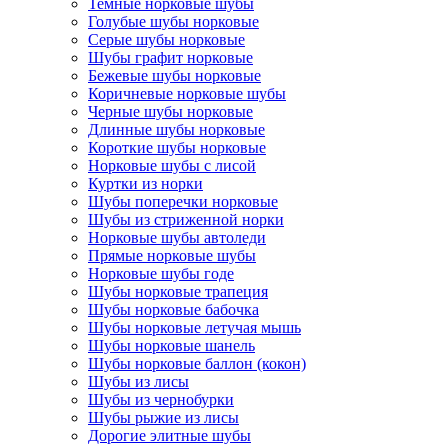
Темные норковые шубы
Голубые шубы норковые
Серые шубы норковые
Шубы графит норковые
Бежевые шубы норковые
Коричневые норковые шубы
Черные шубы норковые
Длинные шубы норковые
Короткие шубы норковые
Норковые шубы с лисой
Куртки из норки
Шубы поперечки норковые
Шубы из стриженной норки
Норковые шубы автоледи
Прямые норковые шубы
Норковые шубы годе
Шубы норковые трапеция
Шубы норковые бабочка
Шубы норковые летучая мышь
Шубы норковые шанель
Шубы норковые баллон (кокон)
Шубы из лисы
Шубы из чернобурки
Шубы рыжие из лисы
Дорогие элитные шубы