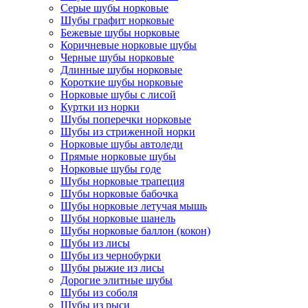
Серые шубы норковые
Шубы графит норковые
Бежевые шубы норковые
Коричневые норковые шубы
Черные шубы норковые
Длинные шубы норковые
Короткие шубы норковые
Норковые шубы с лисой
Куртки из норки
Шубы поперечки норковые
Шубы из стриженной норки
Норковые шубы автоледи
Прямые норковые шубы
Норковые шубы годе
Шубы норковые трапеция
Шубы норковые бабочка
Шубы норковые летучая мышь
Шубы норковые шанель
Шубы норковые баллон (кокон)
Шубы из лисы
Шубы из чернобурки
Шубы рыжие из лисы
Дорогие элитные шубы
Шубы из соболя
Шубы из рыси