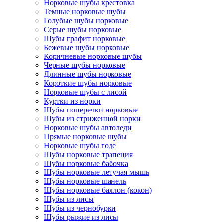
Норковые шубы крестовка
Темные норковые шубы
Голубые шубы норковые
Серые шубы норковые
Шубы графит норковые
Бежевые шубы норковые
Коричневые норковые шубы
Черные шубы норковые
Длинные шубы норковые
Короткие шубы норковые
Норковые шубы с лисой
Куртки из норки
Шубы поперечки норковые
Шубы из стриженной норки
Норковые шубы автоледи
Прямые норковые шубы
Норковые шубы годе
Шубы норковые трапеция
Шубы норковые бабочка
Шубы норковые летучая мышь
Шубы норковые шанель
Шубы норковые баллон (кокон)
Шубы из лисы
Шубы из чернобурки
Шубы рыжие из лисы